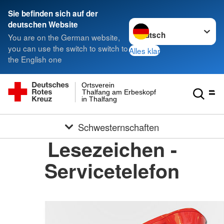
Sie befinden sich auf der
Sprache wechseln zu
deutschen Website
You are on the German website,
you can use the switch to switch to
Alles klar
the English one
Ortsverein
Thalfang am Erbeskopf e.V.
in Thalfang
Schwesternschaften
Lesezeichen -
Servicetelefon