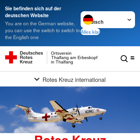
Sie befinden sich auf der
Sprache wechseln zu
deutschen Website
You are on the German website,
you can use the switch to switch to
Alles klar
the English one
Ortsverein
Thalfang am Erbeskopf e.V.
in Thalfang
Rotes Kreuz international
Rotes Kreuz