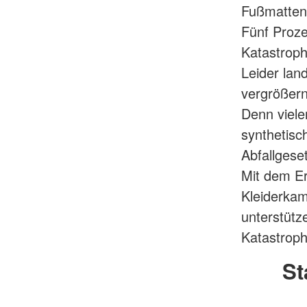
Fußmatten,
Fünf Proze
Katastroph
Leider lan
vergrößern
Denn viele
synthetisc
Abfallgese
Mit dem Er
Kleiderkam
unterstütz
Katastroph
St