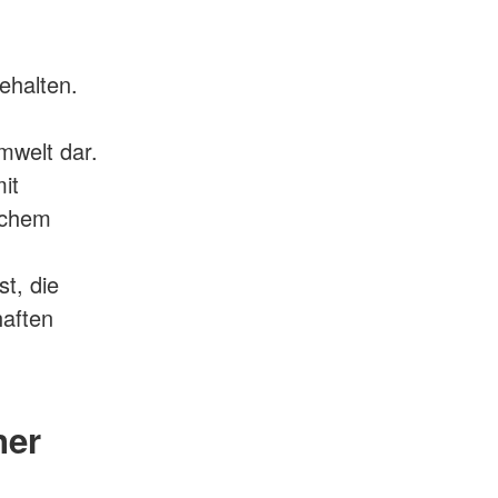
ehalten.
,
mwelt dar.
it
schem
t, die
haften
ner