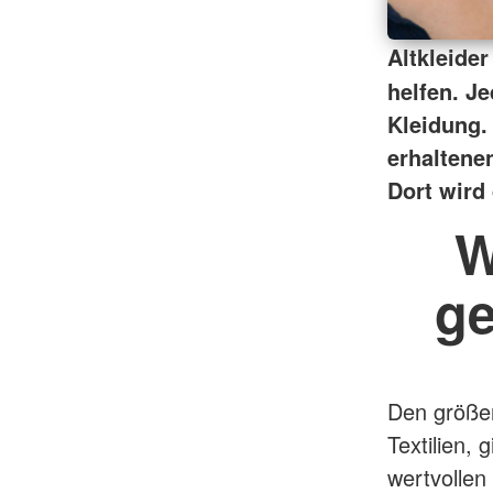
Altkleider
helfen.
Je
Kleidung.
erhaltene
Dort wird 
W
ge
Den größer
Textilien,
wertvollen