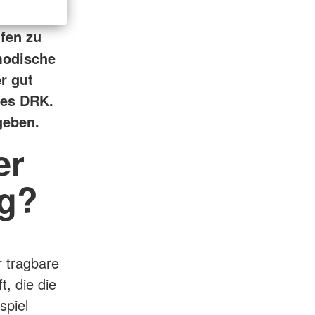
lfen zu
modische
er gut
des DRK.
geben.
er
ng?
r tragbare
t, die die
spiel